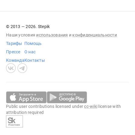
© 2013 — 2026. Stepik
Наши условия
использования
и
конфиденциальности
Тарифы
Помощь
Прессе
О нас
Команда
Контакты
Public user contributions licensed under
cc-wiki
license with
attribution required