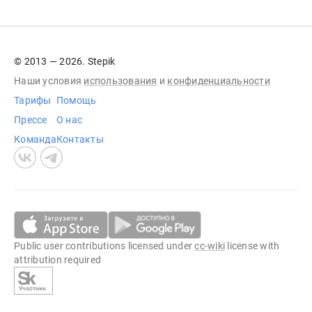
© 2013 — 2026. Stepik
Наши условия
использования
и
конфиденциальности
Тарифы
Помощь
Прессе
О нас
Команда
Контакты
Public user contributions licensed under
cc-wiki
license with
attribution required