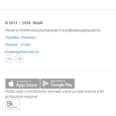
© 2013 — 2026. Stepik
Наши условия
использования
и
конфиденциальности
Тарифы
Помощь
Прессе
О нас
Команда
Контакты
Public user contributions licensed under
cc-wiki
license with
attribution required