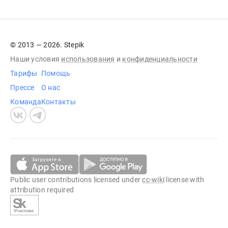
© 2013 — 2026. Stepik
Наши условия
использования
и
конфиденциальности
Тарифы
Помощь
Прессе
О нас
Команда
Контакты
Public user contributions licensed under
cc-wiki
license with
attribution required