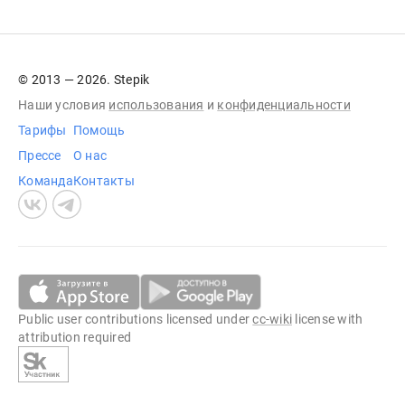
© 2013 — 2026. Stepik
Наши условия
использования
и
конфиденциальности
Тарифы
Помощь
Прессе
О нас
Команда
Контакты
Public user contributions licensed under
cc-wiki
license with
attribution required