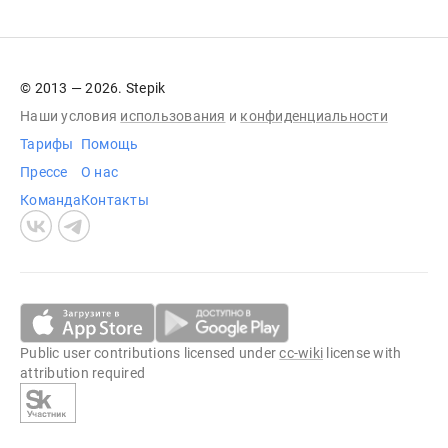
© 2013 — 2026. Stepik
Наши условия
использования
и
конфиденциальности
Тарифы
Помощь
Прессе
О нас
Команда
Контакты
Public user contributions licensed under
cc-wiki
license with
attribution required