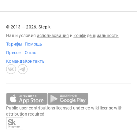
© 2013 — 2026. Stepik
Наши условия
использования
и
конфиденциальности
Тарифы
Помощь
Прессе
О нас
Команда
Контакты
Public user contributions licensed under
cc-wiki
license with
attribution required