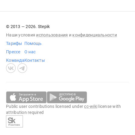
© 2013 — 2026. Stepik
Наши условия
использования
и
конфиденциальности
Тарифы
Помощь
Прессе
О нас
Команда
Контакты
Public user contributions licensed under
cc-wiki
license with
attribution required