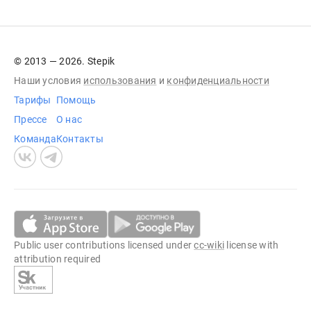
© 2013 — 2026. Stepik
Наши условия
использования
и
конфиденциальности
Тарифы
Помощь
Прессе
О нас
Команда
Контакты
Public user contributions licensed under
cc-wiki
license with
attribution required