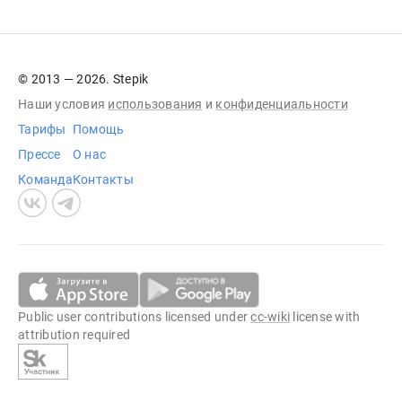
© 2013 — 2026. Stepik
Наши условия
использования
и
конфиденциальности
Тарифы
Помощь
Прессе
О нас
Команда
Контакты
Public user contributions licensed under
cc-wiki
license with
attribution required