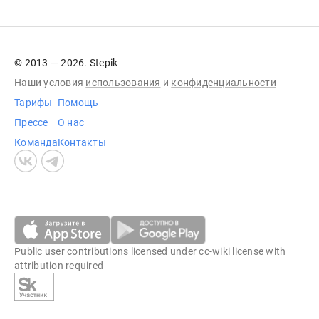
© 2013 — 2026. Stepik
Наши условия
использования
и
конфиденциальности
Тарифы
Помощь
Прессе
О нас
Команда
Контакты
Public user contributions licensed under
cc-wiki
license with
attribution required