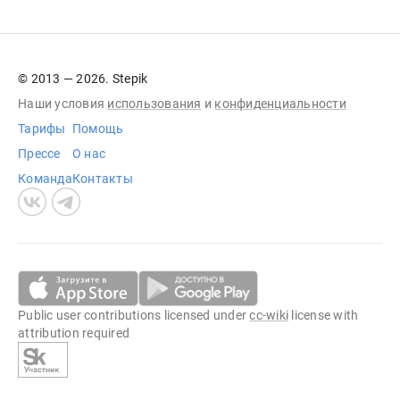
© 2013 — 2026. Stepik
Наши условия
использования
и
конфиденциальности
Тарифы
Помощь
Прессе
О нас
Команда
Контакты
Public user contributions licensed under
cc-wiki
license with
attribution required