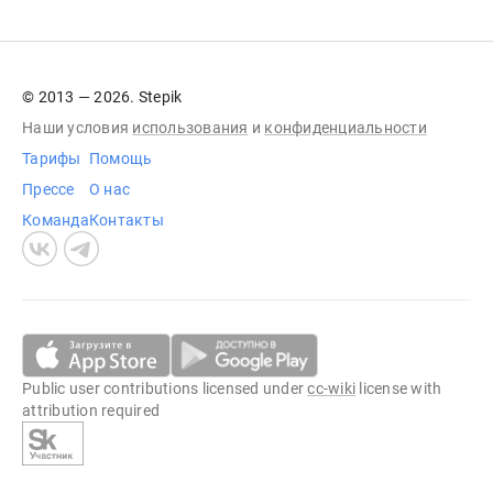
© 2013 — 2026. Stepik
Наши условия
использования
и
конфиденциальности
Тарифы
Помощь
Прессе
О нас
Команда
Контакты
Public user contributions licensed under
cc-wiki
license with
attribution required