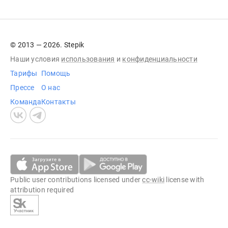
© 2013 — 2026. Stepik
Наши условия
использования
и
конфиденциальности
Тарифы
Помощь
Прессе
О нас
Команда
Контакты
Public user contributions licensed under
cc-wiki
license with
attribution required