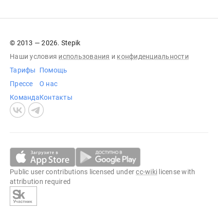
© 2013 — 2026. Stepik
Наши условия
использования
и
конфиденциальности
Тарифы
Помощь
Прессе
О нас
Команда
Контакты
Public user contributions licensed under
cc-wiki
license with
attribution required