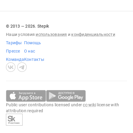
© 2013 — 2026. Stepik
Наши условия
использования
и
конфиденциальности
Тарифы
Помощь
Прессе
О нас
Команда
Контакты
Public user contributions licensed under
cc-wiki
license with
attribution required