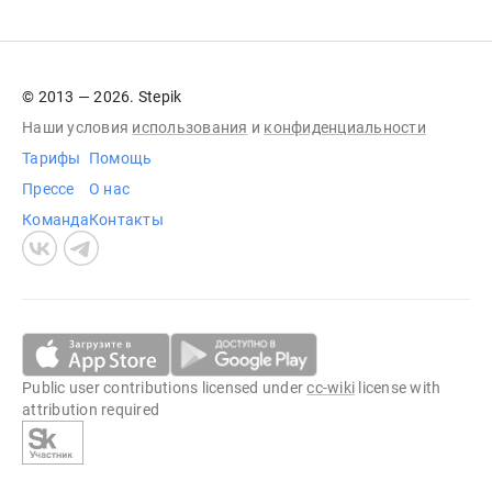
© 2013 — 2026. Stepik
Наши условия
использования
и
конфиденциальности
Тарифы
Помощь
Прессе
О нас
Команда
Контакты
Public user contributions licensed under
cc-wiki
license with
attribution required