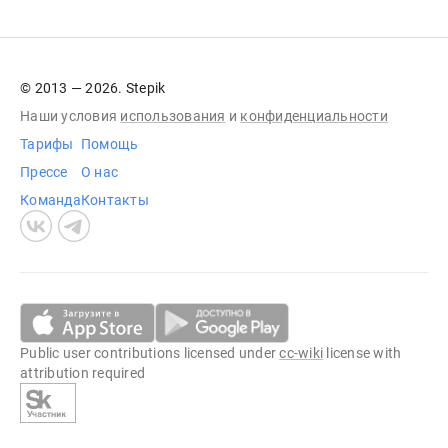
© 2013 — 2026. Stepik
Наши условия
использования
и
конфиденциальности
Тарифы
Помощь
Прессе
О нас
Команда
Контакты
Public user contributions licensed under
cc-wiki
license with
attribution required