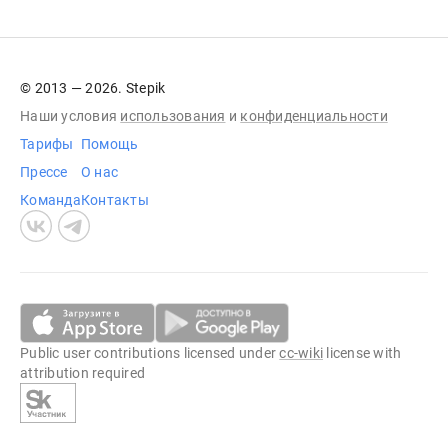
© 2013 — 2026. Stepik
Наши условия
использования
и
конфиденциальности
Тарифы
Помощь
Прессе
О нас
Команда
Контакты
Public user contributions licensed under
cc-wiki
license with
attribution required