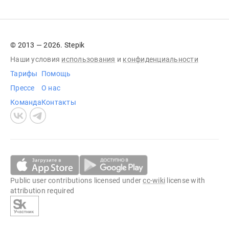
© 2013 — 2026. Stepik
Наши условия
использования
и
конфиденциальности
Тарифы
Помощь
Прессе
О нас
Команда
Контакты
Public user contributions licensed under
cc-wiki
license with
attribution required