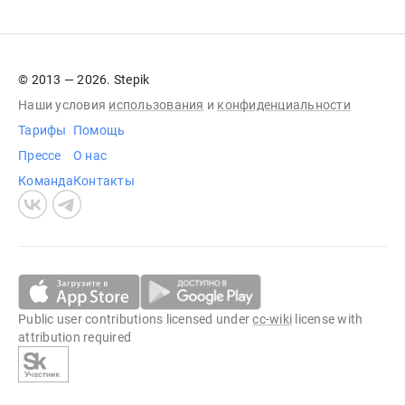
© 2013 — 2026. Stepik
Наши условия
использования
и
конфиденциальности
Тарифы
Помощь
Прессе
О нас
Команда
Контакты
Public user contributions licensed under
cc-wiki
license with
attribution required