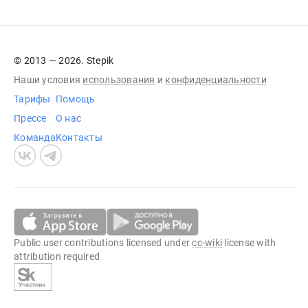
© 2013 — 2026. Stepik
Наши условия
использования
и
конфиденциальности
Тарифы
Помощь
Прессе
О нас
Команда
Контакты
Public user contributions licensed under
cc-wiki
license with
attribution required