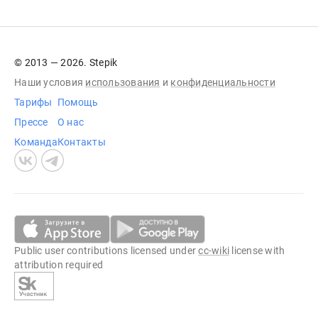
© 2013 — 2026. Stepik
Наши условия
использования
и
конфиденциальности
Тарифы
Помощь
Прессе
О нас
Команда
Контакты
Public user contributions licensed under
cc-wiki
license with
attribution required