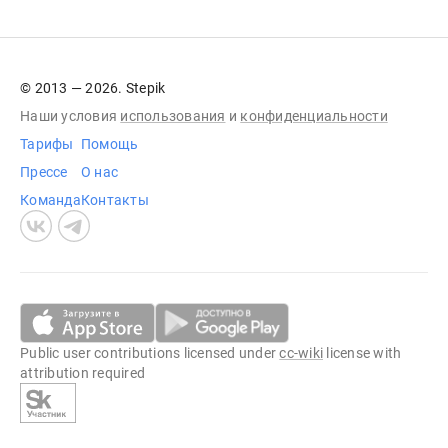
© 2013 — 2026. Stepik
Наши условия
использования
и
конфиденциальности
Тарифы
Помощь
Прессе
О нас
Команда
Контакты
Public user contributions licensed under
cc-wiki
license with
attribution required