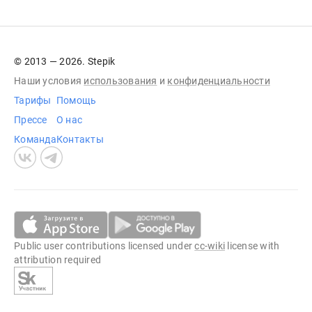
© 2013 — 2026. Stepik
Наши условия
использования
и
конфиденциальности
Тарифы
Помощь
Прессе
О нас
Команда
Контакты
Public user contributions licensed under
cc-wiki
license with
attribution required