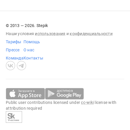
© 2013 — 2026. Stepik
Наши условия
использования
и
конфиденциальности
Тарифы
Помощь
Прессе
О нас
Команда
Контакты
Public user contributions licensed under
cc-wiki
license with
attribution required