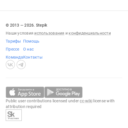
© 2013 — 2026. Stepik
Наши условия
использования
и
конфиденциальности
Тарифы
Помощь
Прессе
О нас
Команда
Контакты
Public user contributions licensed under
cc-wiki
license with
attribution required