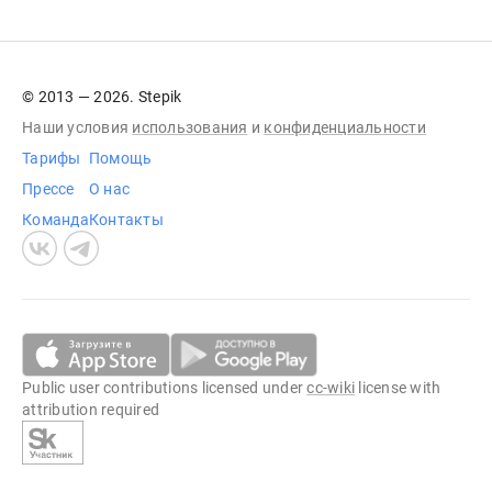
© 2013 — 2026. Stepik
Наши условия
использования
и
конфиденциальности
Тарифы
Помощь
Прессе
О нас
Команда
Контакты
Public user contributions licensed under
cc-wiki
license with
attribution required