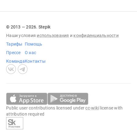
© 2013 — 2026. Stepik
Наши условия
использования
и
конфиденциальности
Тарифы
Помощь
Прессе
О нас
Команда
Контакты
Public user contributions licensed under
cc-wiki
license with
attribution required