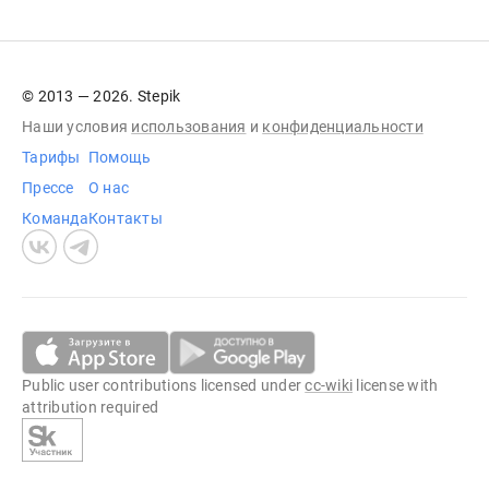
© 2013 — 2026. Stepik
Наши условия
использования
и
конфиденциальности
Тарифы
Помощь
Прессе
О нас
Команда
Контакты
Public user contributions licensed under
cc-wiki
license with
attribution required