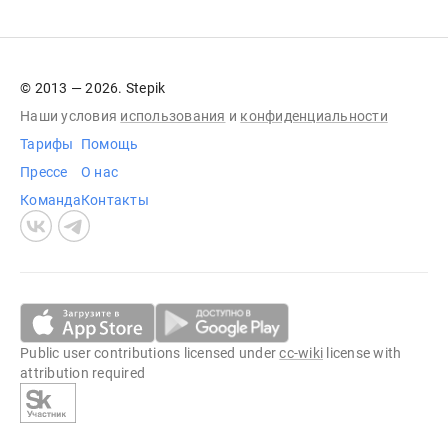
© 2013 — 2026. Stepik
Наши условия
использования
и
конфиденциальности
Тарифы
Помощь
Прессе
О нас
Команда
Контакты
Public user contributions licensed under
cc-wiki
license with
attribution required