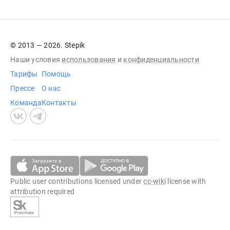
© 2013 — 2026. Stepik
Наши условия
использования
и
конфиденциальности
Тарифы
Помощь
Прессе
О нас
Команда
Контакты
Public user contributions licensed under
cc-wiki
license with
attribution required