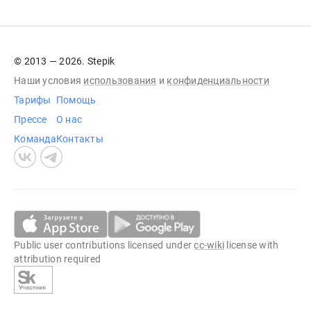
© 2013 — 2026. Stepik
Наши условия
использования
и
конфиденциальности
Тарифы
Помощь
Прессе
О нас
Команда
Контакты
Public user contributions licensed under
cc-wiki
license with
attribution required