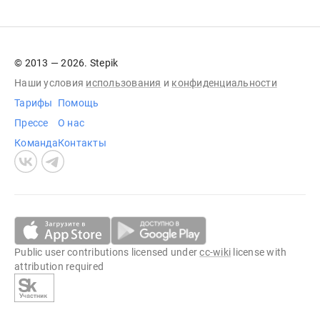
© 2013 — 2026. Stepik
Наши условия
использования
и
конфиденциальности
Тарифы
Помощь
Прессе
О нас
Команда
Контакты
Public user contributions licensed under
cc-wiki
license with
attribution required