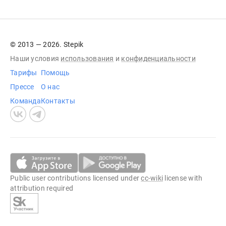
© 2013 — 2026. Stepik
Наши условия
использования
и
конфиденциальности
Тарифы
Помощь
Прессе
О нас
Команда
Контакты
Public user contributions licensed under
cc-wiki
license with
attribution required