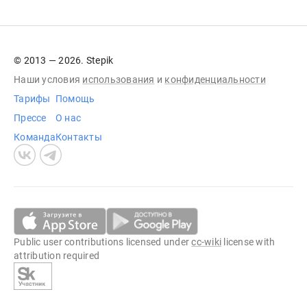
© 2013 — 2026. Stepik
Наши условия
использования
и
конфиденциальности
Тарифы
Помощь
Прессе
О нас
Команда
Контакты
Public user contributions licensed under
cc-wiki
license with
attribution required