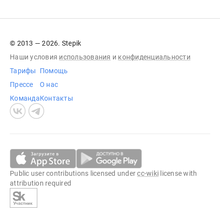
© 2013 — 2026. Stepik
Наши условия
использования
и
конфиденциальности
Тарифы
Помощь
Прессе
О нас
Команда
Контакты
Public user contributions licensed under
cc-wiki
license with
attribution required