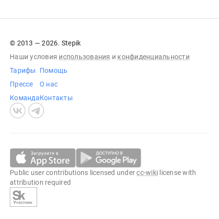
© 2013 — 2026. Stepik
Наши условия
использования
и
конфиденциальности
Тарифы
Помощь
Прессе
О нас
Команда
Контакты
Public user contributions licensed under
cc-wiki
license with
attribution required