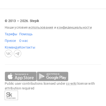
© 2013 — 2026. Stepik
Наши условия
использования
и
конфиденциальности
Тарифы
Помощь
Прессе
О нас
Команда
Контакты
Public user contributions licensed under
cc-wiki
license with
attribution required