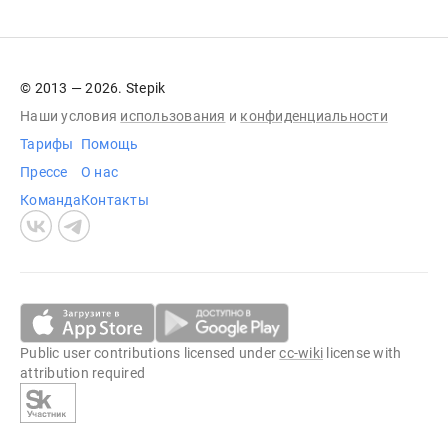
© 2013 — 2026. Stepik
Наши условия
использования
и
конфиденциальности
Тарифы
Помощь
Прессе
О нас
Команда
Контакты
Public user contributions licensed under
cc-wiki
license with
attribution required