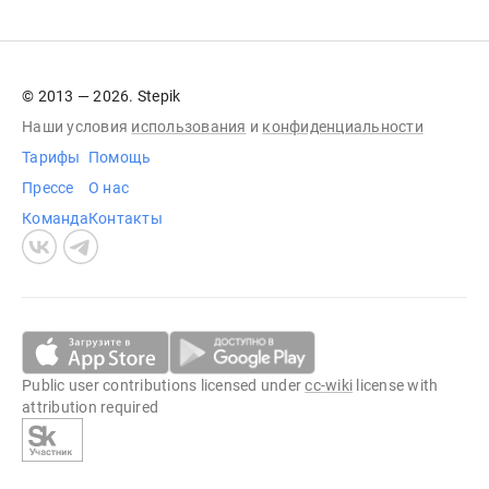
© 2013 — 2026. Stepik
Наши условия
использования
и
конфиденциальности
Тарифы
Помощь
Прессе
О нас
Команда
Контакты
Public user contributions licensed under
cc-wiki
license with
attribution required