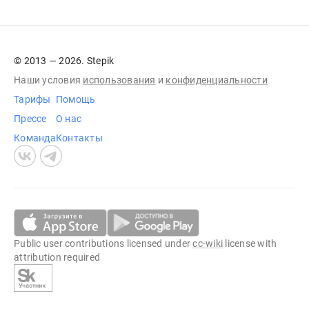
© 2013 — 2026. Stepik
Наши условия
использования
и
конфиденциальности
Тарифы
Помощь
Прессе
О нас
Команда
Контакты
Public user contributions licensed under
cc-wiki
license with
attribution required