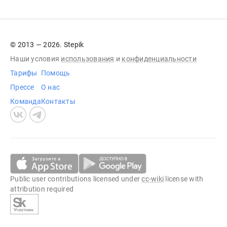
© 2013 — 2026. Stepik
Наши условия
использования
и
конфиденциальности
Тарифы
Помощь
Прессе
О нас
Команда
Контакты
Public user contributions licensed under
cc-wiki
license with
attribution required