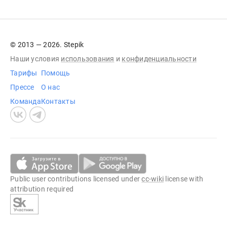
© 2013 — 2026. Stepik
Наши условия
использования
и
конфиденциальности
Тарифы
Помощь
Прессе
О нас
Команда
Контакты
Public user contributions licensed under
cc-wiki
license with
attribution required