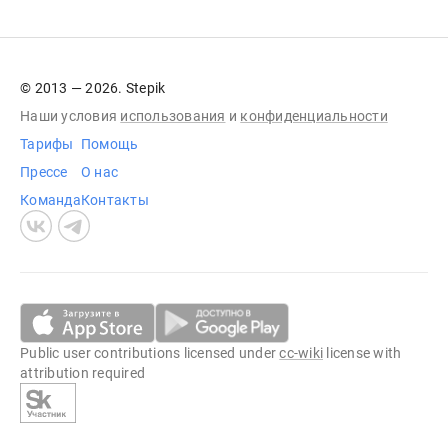
© 2013 — 2026. Stepik
Наши условия
использования
и
конфиденциальности
Тарифы
Помощь
Прессе
О нас
Команда
Контакты
Public user contributions licensed under
cc-wiki
license with
attribution required