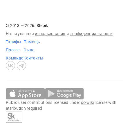
© 2013 — 2026. Stepik
Наши условия
использования
и
конфиденциальности
Тарифы
Помощь
Прессе
О нас
Команда
Контакты
Public user contributions licensed under
cc-wiki
license with
attribution required