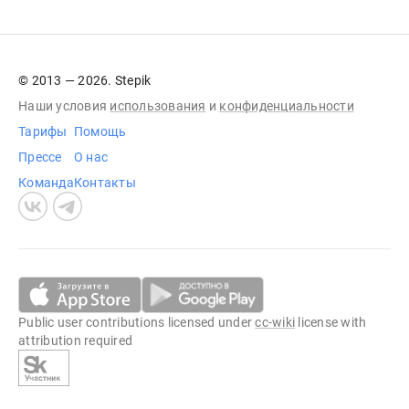
© 2013 — 2026. Stepik
Наши условия
использования
и
конфиденциальности
Тарифы
Помощь
Прессе
О нас
Команда
Контакты
Public user contributions licensed under
cc-wiki
license with
attribution required