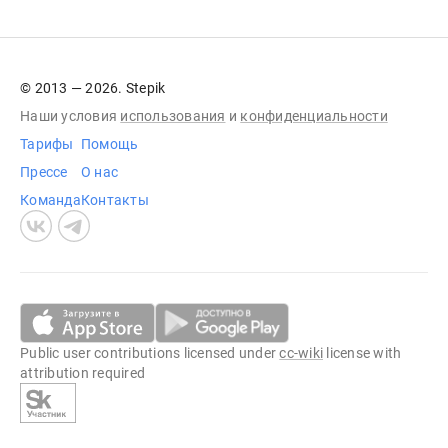
© 2013 — 2026. Stepik
Наши условия
использования
и
конфиденциальности
Тарифы
Помощь
Прессе
О нас
Команда
Контакты
Public user contributions licensed under
cc-wiki
license with
attribution required