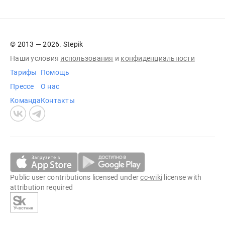
© 2013 — 2026. Stepik
Наши условия
использования
и
конфиденциальности
Тарифы
Помощь
Прессе
О нас
Команда
Контакты
Public user contributions licensed under
cc-wiki
license with
attribution required