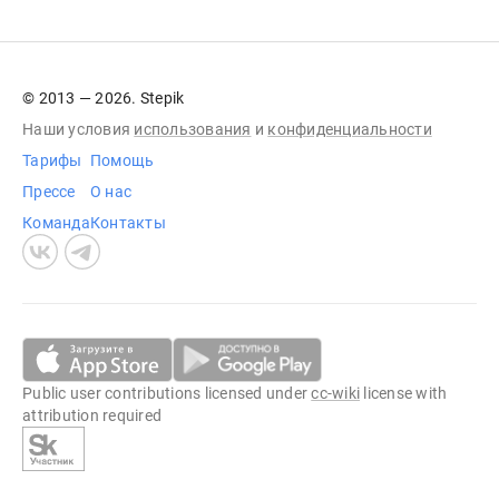
© 2013 — 2026. Stepik
Наши условия
использования
и
конфиденциальности
Тарифы
Помощь
Прессе
О нас
Команда
Контакты
Public user contributions licensed under
cc-wiki
license with
attribution required